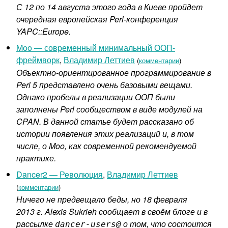
С 12 по 14 августа этого года в Киеве пройдет
очередная европейская Perl-конференция
YAPC::Europe.
Moo — современный минимальный ООП-
фреймворк
,
Владимир Леттиев
(
комментарии
)
Объектно-ориентированное программирование в
Perl 5 представлено очень базовыми вещами.
Однако пробелы в реализации ООП были
заполнены Perl сообществом в виде модулей на
CPAN. В данной статье будет рассказано об
истории появления этих реализаций и, в том
числе, о Moo, как современной рекомендуемой
практике.
Dancer2 — Революция
,
Владимир Леттиев
(
комментарии
)
Ничего не предвещало беды, но 18 февраля
2013 г. Alexis Sukrieh сообщает в своём блоге и в
рассылке
о том, что состоится
dancer-users@