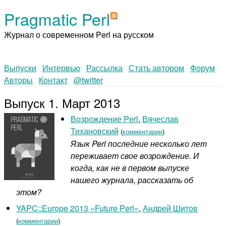
Pragmatic Perl
Журнал о современном Perl на русском
Выпуски
Интервью
Рассылка
Стать автором
Форум
Авторы
Контакт
@twitter
Выпуск 1. Март 2013
Возрождение Perl
,
Вячеслав
Тихановский
(
комментарии
)
Язык Perl последние несколько лет
переживает свое возрождение. И
когда, как не в первом выпуске
нашего журнала, рассказать об
этом?
YAPC::Europe 2013 «Future Perl»
,
Андрей Шитов
(
комментарии
)