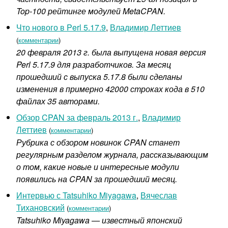
Top-100 рейтинге модулей MetaCPAN.
Что нового в Perl 5.17.9
,
Владимир Леттиев
(
комментарии
)
20 февраля 2013 г. была выпущена новая версия
Perl 5.17.9 для разработчиков. За месяц
прошедший с выпуска 5.17.8 были сделаны
изменения в примерно 42000 строках кода в 510
файлах 35 авторами.
Обзор CPAN за февраль 2013 г.
,
Владимир
Леттиев
(
комментарии
)
Рубрика с обзором новинок CPAN станет
регулярным разделом журнала, рассказывающим
о том, какие новые и интересные модули
появились на CPAN за прошедший месяц.
Интервью с Tatsuhiko Miyagawa
,
Вячеслав
Тихановский
(
комментарии
)
Tatsuhiko Miyagawa — известный японский