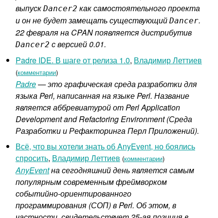
выпуск
как самостоятельного проекта
Dancer2
и он не будет замещать существующий
.
Dancer
22 февраля на CPAN появляется дистрибутив
с версией 0.01.
Dancer2
Padre IDE. В шаге от релиза 1.0
,
Владимир Леттиев
(
комментарии
)
Padre
— это графическая среда разработки для
языка Perl, написанная на языке Perl. Название
является аббревиатурой от Perl Application
Development and Refactoring Environment (Среда
Разработки и Рефакторинга Перл Приложений).
Всё, что вы хотели знать об AnyEvent, но боялись
спросить
,
Владимир Леттиев
(
комментарии
)
AnyEvent
на сегодняшний день является самым
популярным современным фреймворком
событийно-ориентированного
программирования (СОП) в Perl. Об этом, в
частности, свидетельствует 25-ая позиция в