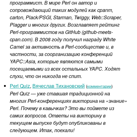
программист. В мире Perl он автор и
сопровождающий таких модулей как cpanm,
carton, Plack/PSGI, Starman, Twiggy, Web::Scraper,
Plagger и многих других. Возглавляет рейтинг
Perl-программистов на GitHub (github-meets-
cpan.com). В 2008 году получил награду White
Camel за активность в Perl-сообществе и, в
частности, за соорганизацию конференций
YAPC::Asia, которые являются самыми
посещаемыми из всех остальных YAPC. Ходят
слухи, что он никогда не спит.
Perl Quiz
,
Вячеслав Тихановский
(
комментарии
)
Perl Quiz — уже ставшая традиционной на
многих Perl-конференциях викторина на «знание»
Perl. Почему в кавычках? Это вы поймете из
самих вопросов. Ответы на викторину в
текущем выпуске будут опубликованы в
следующем. Итак, поехали!