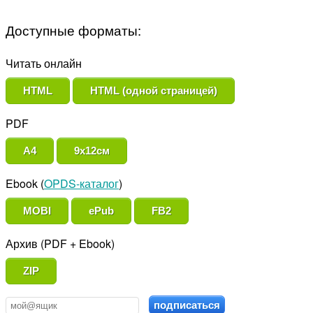
Доступные форматы:
Читать онлайн
HTML
HTML (одной страницей)
PDF
A4
9x12см
Ebook (
OPDS-каталог
)
MOBI
ePub
FB2
Архив (PDF + Ebook)
ZIP