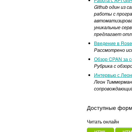
Работа с API GitH
Github один из 
работы с програ
автоматизирова
уникальные серв
предлагает отли
Введение в Rose:
Рассмотрено ис
Обзор CPAN за се
Рубрика с обзор
Интервью с Лео
Леон Тиммерманс
сопровождающий
Доступные форм
Читать онлайн