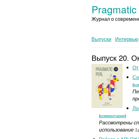
Pragmatic 
Журнал о современн
Выпуски
Интервью
Выпуск 20. О
От
Со
(
ко
Пе
пр
Ло
(
комментарии
)
Рассмотрены сп
использование
l