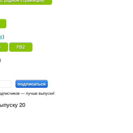
L (одной страницей)
г
)
b
FB2
)
одписчиков — лучше выпуски!
ыпуску 20