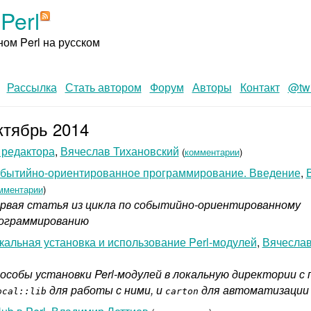
Perl
ом Perl на русском
Рассылка
Стать автором
Форум
Авторы
Контакт
@twi
ктябрь 2014
 редактора
,
Вячеслав Тихановский
(
комментарии
)
бытийно-ориентированное программирование. Введение
,
мментарии
)
рвая статья из цикла по событийно-ориентированному
ограммированию
кальная установка и использование Perl-модулей
,
Вячеслав
особы установки Perl-модулей в локальную директории 
для работы с ними, и
для автоматизации 
ocal::lib
carton