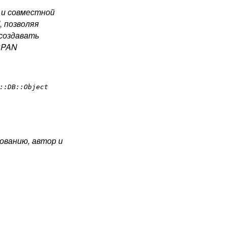
я и совместной
, позволяя
создавать
 CPAN
::DB::Object
ованию, автор и