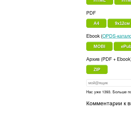
HTML
HTM
PDF
A4
9x12см
Ebook (
OPDS-катало
MOBI
ePu
Архив (PDF + Ebook
ZIP
Нас уже 1393. Больше п
Комментарии к в