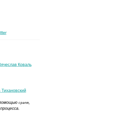
tter
Вячеслав Коваль
 Тихановский
с помощью
,
cpanm
процесса.