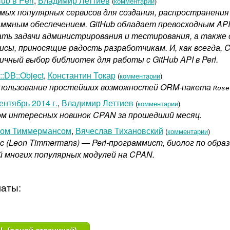
ub в Perl
,
Владимир Леттиев
(
комментарии
)
самых популярных сервисов для создания, распространени
ммным обеспечением. GitHub обладает превосходным API
ть задачи администрирования и тестирования, а также 
исы, приносящие радость разработчикам. И, как всегда,
чный выбор библиотек для работы с GitHub API в Perl.
:DB::Object
,
Константин Токар
(
комментарии
)
пользование простейших возможностей ORM-пакета
Rose
нтябрь 2014 г.
,
Владимир Леттиев
(
комментарии
)
ом интересных новинок CPAN за прошедший месяц.
ном Тиммермансом
,
Вячеслав Тихановский
(
комментарии
)
 (Leon Timmermans) — Perl-программист, биолог по образ
 многих популярных модулей на CPAN.
аты: