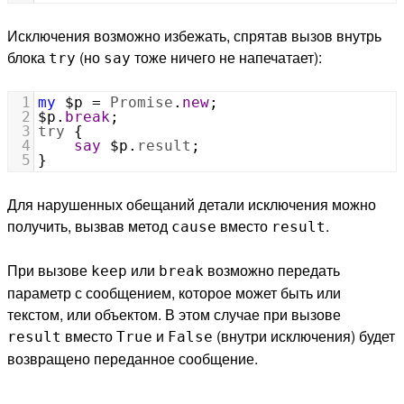
Исключения возможно избежать, спрятав вызов внутрь
блока
(но
тоже ничего не напечатает):
try
say
1
my
$p
=
Promise
.
new
;
2
$p
.
break
;
3
try
 {
4
say
$p
.
result
;
5
}
Для нарушенных обещаний детали исключения можно
получить, вызвав метод
вместо
.
cause
result
При вызове
или
возможно передать
keep
break
параметр с сообщением, которое может быть или
текстом, или объектом. В этом случае при вызове
вместо
и
(внутри исключения) будет
result
True
False
возвращено переданное сообщение.