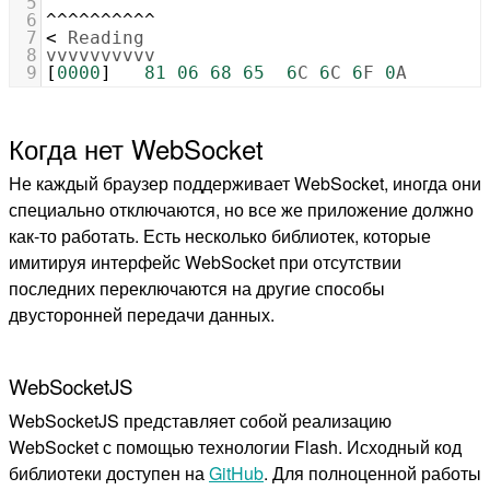
5
6
^^^^^^^^^
^
7
<
Reading
8
vvvvvvvvvv
9
[
0000
]   
81
06
68
65
6
C
6
C
6
F
0
A
Когда нет WebSocket
Не каждый браузер поддерживает WebSocket, иногда они
специально отключаются, но все же приложение должно
как-то работать. Есть несколько библиотек, которые
имитируя интерфейс WebSocket при отсутствии
последних переключаются на другие способы
двусторонней передачи данных.
WebSocketJS
WebSocketJS представляет собой реализацию
WebSocket с помощью технологии Flash. Исходный код
библиотеки доступен на
GitHub
. Для полноценной работы