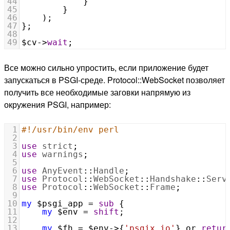
44
            }
45
        }
46
    );
47
};
48
49
$cv
->
wait
;
Все можно сильно упростить, если приложение будет
запускаться в PSGI-среде. Protocol::WebSocket позволяет
получить все необходимые заговки напрямую из
окружения PSGI, например:
1
#!/usr/bin/env perl
2
3
use
strict
;
4
use
warnings
;
5
6
use
AnyEvent
::
Handle
;
7
use
Protocol
::
WebSocket
::
Handshake
::
Serv
8
use
Protocol
::
WebSocket
::
Frame
;
9
10
my
$psgi_app
=
sub
 {
11
my
$env
=
shift
;
12
13
my
$fh
=
$env
->
{
'psgix.io'
} 
or
retur