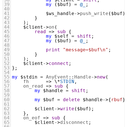
39
my
 (
$buf
) 
=
@_
;
40
41
$ws_handle
->
push_write
(
$buf
)
42
        }
43
    );
44
$client
->
on
(
45
read
=>
sub
 {
46
my
$self
=
shift
;
47
my
 (
$buf
) 
=
@_
;
48
49
print
"message=$buf\n"
;
50
        }
51
    );
52
$client
->
connect
;
53
};
54
55
my
$stdin
=
AnyEvent
::
Handle
->
new
(
56
fh
=>
 \
*
STDIN
,
57
on_read
=>
sub
 {
58
my
$handle
=
shift
;
59
60
my
$buf
=
delete
$handle
->
{
rbuf
}
61
62
$client
->
write
(
$buf
);
63
    },
64
on_eof
=>
sub
 {
65
$client
->
disconnect
;
66