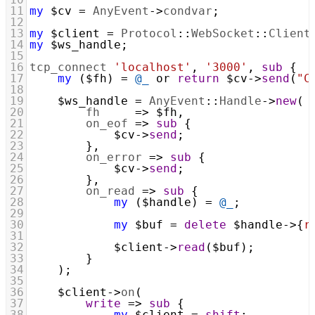
11
my
$cv
=
AnyEvent
->
condvar
;
12
13
my
$client
=
Protocol
::
WebSocket
::
Client
14
my
$ws_handle
;
15
16
tcp_connect
'localhost'
, 
'3000'
, 
sub
 {
17
my
 (
$fh
) 
=
@_
or
return
$cv
->
send
(
"C
18
19
$ws_handle
=
AnyEvent
::
Handle
->
new
(
20
fh
=>
$fh
,
21
on_eof
=>
sub
 {
22
$cv
->
send
;
23
        },
24
on_error
=>
sub
 {
25
$cv
->
send
;
26
        },
27
on_read
=>
sub
 {
28
my
 (
$handle
) 
=
@_
;
29
30
my
$buf
=
delete
$handle
->
{
r
31
32
$client
->
read
(
$buf
);
33
        }
34
    );
35
36
$client
->
on
(
37
write
=>
sub
 {
38
my
$client
=
shift
;