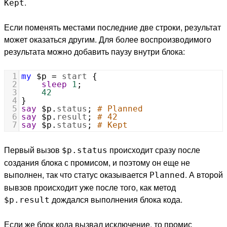
.
Kept
Если поменять местами последние две строки, результат
может оказаться другим. Для более воспроизводимого
результата можно добавить паузу внутри блока:
1
my
$p
=
start
 {
2
sleep
1
;
3
42
4
}
5
say
$p
.
status
; 
# Planned
6
say
$p
.
result
; 
# 42
7
say
$p
.
status
; 
# Kept
Первый вызов
происходит сразу после
$p.status
создания блока с промисом, и поэтому он еще не
выполнен, так что статус оказывается
. А второй
Planned
вывзов происходит уже после того, как метод
дождался выполнения блока кода.
$p.result
Если же блок кода вызвал исключение, то промис