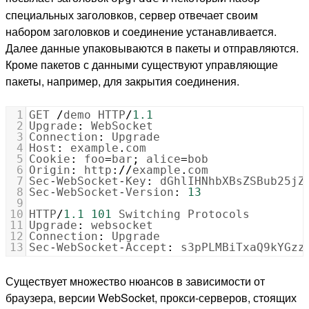
специальных заголовков, сервер отвечает своим
набором заголовков и соединение устанавливается.
Далее данные упаковываются в пакеты и отправляются.
Кроме пакетов с данными существуют управляющие
пакеты, например, для закрытия соединения.
1
GET
/
demo
HTTP
/
1.1
2
Upgrade
:
WebSocket
3
Connection
:
Upgrade
4
Host
:
example
.
com
5
Cookie
:
foo
=
bar
; 
alice
=
bob
6
Origin
:
http
:
//
example
.
com
7
Sec
-
WebSocket
-
Key
:
dGhlIHNhbXBsZSBub25jZ
8
Sec
-
WebSocket
-
Version
:
13
9
10
HTTP
/
1.1
101
Switching
Protocols
11
Upgrade
:
websocket
12
Connection
:
Upgrade
13
Sec
-
WebSocket
-
Accept
:
s3pPLMBiTxaQ9kYGzz
Существует множество нюансов в зависимости от
браузера, версии WebSocket, прокси-серверов, стоящих