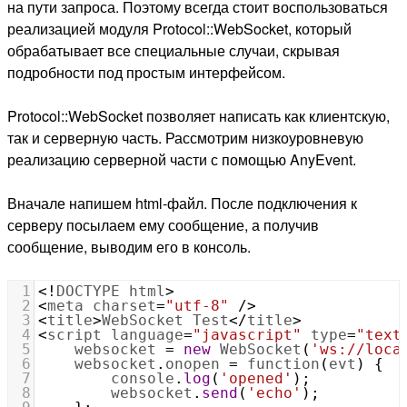
на пути запроса. Поэтому всегда стоит воспользоваться
реализацией модуля Protocol::WebSocket, который
обрабатывает все специальные случаи, скрывая
подробности под простым интерфейсом.
Protocol::WebSocket позволяет написать как клиентскую,
так и серверную часть. Рассмотрим низкоуровневую
реализацию серверной части с помощью AnyEvent.
Вначале напишем html-файл. После подключения к
серверу посылаем ему сообщение, а получив
сообщение, выводим его в консоль.
1
<!
DOCTYPE
html
>
2
<
meta
charset
=
"utf-8"
/>
3
<
title
>
WebSocket
Test
<
/
title
>
4
<
script
language
=
"javascript"
type
=
"text
5
websocket
=
new
WebSocket
(
'ws://loca
6
websocket
.
onopen
=
function
(
evt
) {
7
console
.
log
(
'opened'
);
8
websocket
.
send
(
'echo'
);