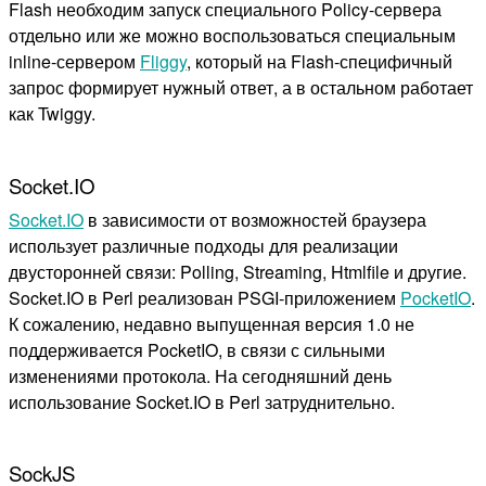
Flash необходим запуск специального Policy-сервера
отдельно или же можно воспользоваться специальным
inline-сервером
Fliggy
, который на Flash-специфичный
запрос формирует нужный ответ, а в остальном работает
как Twiggy.
Socket.IO
Socket.IO
в зависимости от возможностей браузера
использует различные подходы для реализации
двусторонней связи: Polling, Streaming, Htmlfile и другие.
Socket.IO в Perl реализован PSGI-приложением
PocketIO
.
К сожалению, недавно выпущенная версия 1.0 не
поддерживается PocketIO, в связи с сильными
изменениями протокола. На сегодняшний день
использование Socket.IO в Perl затруднительно.
SockJS