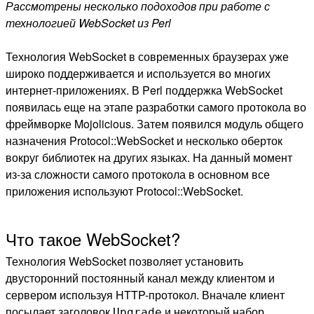
Рассмотрены несколько подоходов при работе с
технологией WebSocket из Perl
Технология WebSocket в современных браузерах уже
широко поддерживается и используется во многих
интернет-приложениях. В Perl поддержка WebSocket
появилась еще на этапе разработки самого протокола во
фреймворке Mojolicious. Затем появился модуль общего
назначения Protocol::WebSocket и несколько оберток
вокруг библиотек на других языках. На данный момент
из-за сложности самого протокола в основном все
приложения используют Protocol::WebSocket.
Что такое WebSocket?
Технология WebSocket позволяет установить
двусторонний постоянный канал между клиентом и
сервером используя HTTP-протокол. Вначале клиент
посылает заголовок
и некоторый набор
Upgrade