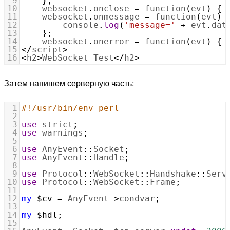
9
    };
10
websocket
.
onclose
=
function
(
evt
) { 
11
websocket
.
onmessage
=
function
(
evt
) 
12
console
.
log
(
'message='
+
evt
.
dat
13
    };
14
websocket
.
onerror
=
function
(
evt
) { 
15
<
/
script
>
16
<
h2
>
WebSocket
Test
<
/
h2
>
Затем напишем серверную часть:
1
#!/usr/bin/env perl
2
3
use
strict
;
4
use
warnings
;
5
6
use
AnyEvent
::
Socket
;
7
use
AnyEvent
::
Handle
;
8
9
use
Protocol
::
WebSocket
::
Handshake
::
Serv
10
use
Protocol
::
WebSocket
::
Frame
;
11
12
my
$cv
=
AnyEvent
->
condvar
;
13
14
my
$hdl
;
15