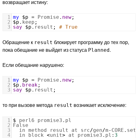
возвращает истину:
1
my
$p
=
Promise
.
new
;
2
$p
.
keep
;
3
say
$p
.
result
; 
# True
Обращение к
блокирует программу до тех пор,
result
пока обещание не выйдет из статуса
.
Planned
Если обещание нарушено:
1
my
$p
=
Promise
.
new
;
2
$p
.
break
;
3
say
$p
.
result
;    
то при вызове метода
возникает исключение:
result
1
$ 
perl6
promise3
.
pl
2
False
3
in
method
result
at
src
/
gen
/
m
-
CORE
.
set
4
in
block
<
unit
>
at
promise3
.
pl
:
3