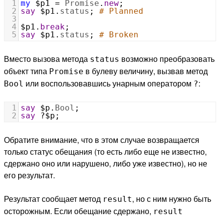
1
my
$p1
=
Promise
.
new
;
2
say
$p1
.
status
; 
# Planned
3
4
$p1
.
break
;
5
say
$p1
.
status
; 
# Broken
Вместо вызова метода
возможно преобразовать
status
объект типа
в булеву величину, вызвав метод
Promise
или воспользовавшись унарным оператором
:
Bool
?
1
say
$p
.
Bool
;
2
say
 ?
$p
;
Обратите внимание, что в этом случае возвращается
только статус обещания (то есть либо еще не известно,
сдержано оно или нарушено, либо уже известно), но не
его результат.
Результат сообщает метод
, но с ним нужно быть
result
осторожным. Если обещание сдержано,
result