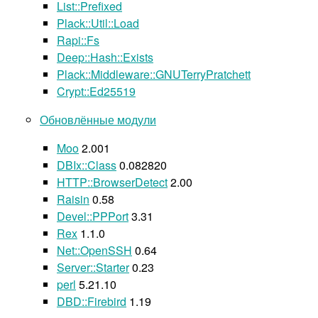
List::Prefixed
Plack::Util::Load
Rapi::Fs
Deep::Hash::Exists
Plack::Middleware::GNUTerryPratchett
Crypt::Ed25519
Обновлённые модули
Moo
2.001
DBIx::Class
0.082820
HTTP::BrowserDetect
2.00
Raisin
0.58
Devel::PPPort
3.31
Rex
1.1.0
Net::OpenSSH
0.64
Server::Starter
0.23
perl
5.21.10
DBD::Firebird
1.19