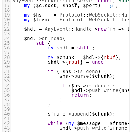
16
AnyEvent
::
Socket
::
tcp_server
undef
, 
3000
17
my
 (
$clsock
, 
$host
, 
$port
) 
=
@_
;
18
19
my
$hs
=
Protocol
::
WebSocket
::
Han
20
my
$frame
=
Protocol
::
WebSocket
::
Fra
21
22
$hdl
=
AnyEvent
::
Handle
->
new
(
fh
=>
$
23
24
$hdl
->
on_read
(
25
sub
 {
26
my
$hdl
=
shift
;
27
28
my
$chunk
=
$hdl
->
{
rbuf
};
29
$hdl
->
{
rbuf
} 
=
undef
;
30
31
if
 (!
$hs
->
is_done
) {
32
$hs
->
parse
(
$chunk
);
33
34
if
 (
$hs
->
is_done
) {
35
$hdl
->
push_write
(
$hs
36
return
;
37
                }
38
            }
39
40
$frame
->
append
(
$chunk
);
41
42
while
 (
my
$message
=
$frame
-
43
$hdl
->
push_write
(
$frame
-