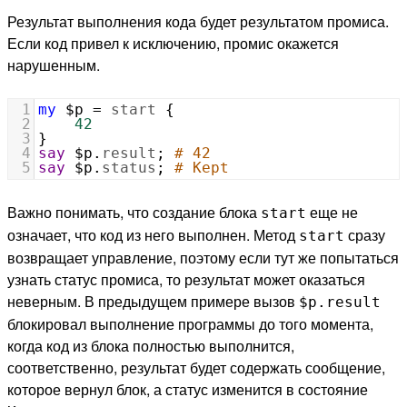
Результат выполнения кода будет результатом промиса.
Если код привел к исключению, промис окажется
нарушенным.
1
my
$p
=
start
 {
2
42
3
}
4
say
$p
.
result
; 
# 42
5
say
$p
.
status
; 
# Kept
Важно понимать, что создание блока
еще не
start
означает, что код из него выполнен. Метод
сразу
start
возвращает управление, поэтому если тут же попытаться
узнать статус промиса, то результат может оказаться
неверным. В предыдущем примере вызов
$p.result
блокировал выполнение программы до того момента,
когда код из блока полностью выполнится,
соответственно, результат будет содержать сообщение,
которое вернул блок, а статус изменится в состояние