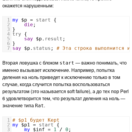
окажется нарушенным:
1
my
$p
=
start
 {
2
die
;
3
}
4
try
 {
5
say
$p
.
result
;
6
}
7
say
$p
.
status
; 
# Эта строка выполнится и
Вторая ловушка с блоком
— важно понимать, что
start
именно вызывает исключение. Например, попытка
деления на ноль приведет к исключению только в том
случае, когда случится попытка воспользоваться
результатом (это называется soft failure), а до тех пор Perl
6 удовлетворится тем, что результат деления на ноль —
значение типа
.
Rat
1
# $p1 будет Kept
2
my
$p1
=
start
 {
3
my
$inf
=
1
/
0
;