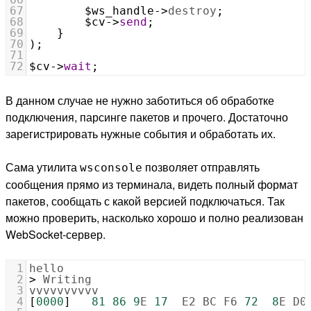
67
$ws_handle
->
destroy
;
68
$cv
->
send
;
69
    }
70
);
71
72
$cv
->
wait
;
В данном случае не нужно заботиться об обработке
подключения, парсинге пакетов и прочего. Достаточно
зарегистрировать нужные события и обработать их.
Сама утилита
позволяет отправлять
wsconsole
сообщения прямо из терминала, видеть полный формат
пакетов, сообщать с какой версией подключаться. Так
можно проверить, насколько хорошо и полно реализован
WebSocket-сервер.
1
hello
2
>
Writing
3
vvvvvvvvvv
4
[
0000
]   
81
86
9
E
17
E2
BC
F6
72
8
E
D0