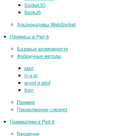
Socket.IO
SockJS
Альтернативы WebSocket
Промисы в Perl 6
Базовые возможности
Фабричные методы
start
in и at
anyof и allof
then
Пример
Продолжение следует
Грамматики в Perl 6
Введение