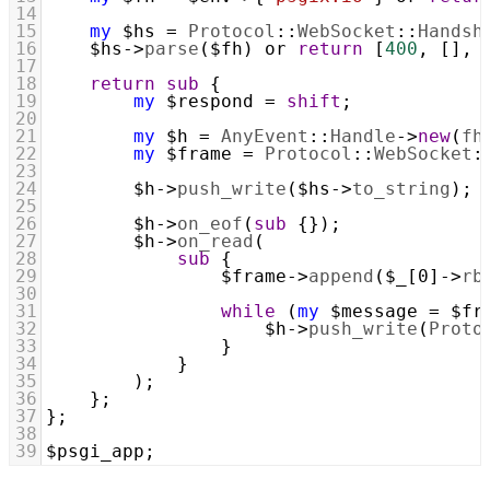
14
15
my
$hs
=
Protocol
::
WebSocket
::
Handsh
16
$hs
->
parse
(
$fh
) 
or
return
 [
400
, [], 
17
18
return
sub
 {
19
my
$respond
=
shift
;
20
21
my
$h
=
AnyEvent
::
Handle
->
new
(
fh
22
my
$frame
=
Protocol
::
WebSocket
:
23
24
$h
->
push_write
(
$hs
->
to_string
);
25
26
$h
->
on_eof
(
sub
 {});
27
$h
->
on_read
(
28
sub
 {
29
$frame
->
append
(
$_[0]
->
rb
30
31
while
 (
my
$message
=
$fr
32
$h
->
push_write
(
Proto
33
                }
34
            }
35
        );
36
    };
37
};
38
39
$psgi_app
;