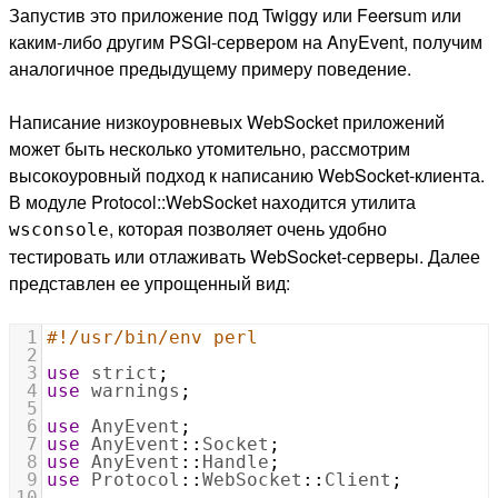
Запустив это приложение под Twiggy или Feersum или
каким-либо другим PSGI-сервером на AnyEvent, получим
аналогичное предыдущему примеру поведение.
Написание низкоуровневых WebSocket приложений
может быть несколько утомительно, рассмотрим
высокоуровный подход к написанию WebSocket-клиента.
В модуле Protocol::WebSocket находится утилита
, которая позволяет очень удобно
wsconsole
тестировать или отлаживать WebSocket-серверы. Далее
представлен ее упрощенный вид:
1
#!/usr/bin/env perl
2
3
use
strict
;
4
use
warnings
;
5
6
use
AnyEvent
;
7
use
AnyEvent
::
Socket
;
8
use
AnyEvent
::
Handle
;
9
use
Protocol
::
WebSocket
::
Client
;
10