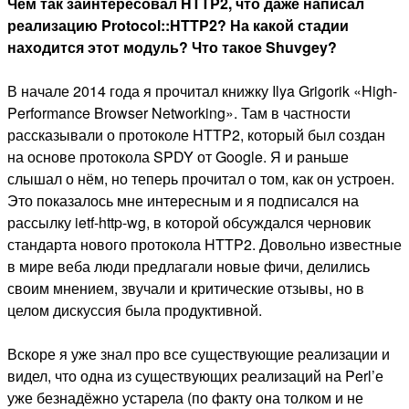
Чем так заинтересовал HTTP2, что даже написал
реализацию Protocol::HTTP2? На какой стадии
находится этот модуль? Что такое Shuvgey?
В начале 2014 года я прочитал книжку Ilya Grigorik «High-
Performance Browser Networking». Там в частности
рассказывали о протоколе HTTP2, который был создан
на основе протокола SPDY от Google. Я и раньше
слышал о нём, но теперь прочитал о том, как он устроен.
Это показалось мне интересным и я подписался на
рассылку ietf-http-wg, в которой обсуждался черновик
стандарта нового протокола HTTP2. Довольно известные
в мире веба люди предлагали новые фичи, делились
своим мнением, звучали и критические отзывы, но в
целом дискуссия была продуктивной.
Вскоре я уже знал про все существующие реализации и
видел, что одна из существующих реализаций на Perl’е
уже безнадёжно устарела (по факту она толком и не