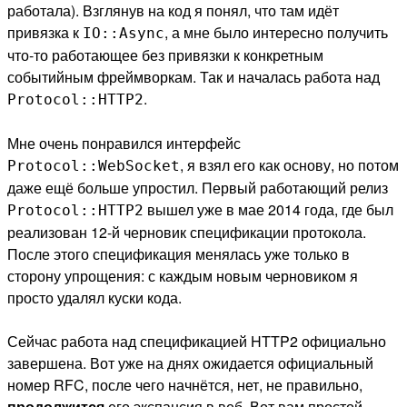
работала). Взглянув на код я понял, что там идёт
привязка к
, а мне было интересно получить
IO::Async
что-то работающее без привязки к конкретным
событийным фреймворкам. Так и началась работа над
.
Protocol::HTTP2
Мне очень понравился интерфейс
, я взял его как основу, но потом
Protocol::WebSocket
даже ещё больше упростил. Первый работающий релиз
вышел уже в мае 2014 года, где был
Protocol::HTTP2
реализован 12-й черновик спецификации протокола.
После этого спецификация менялась уже только в
сторону упрощения: с каждым новым черновиком я
просто удалял куски кода.
Сейчас работа над спецификацией HTTP2 официально
завершена. Вот уже на днях ожидается официальный
номер RFC, после чего начнётся, нет, не правильно,
продолжится
его экспансия в веб. Вот вам простой