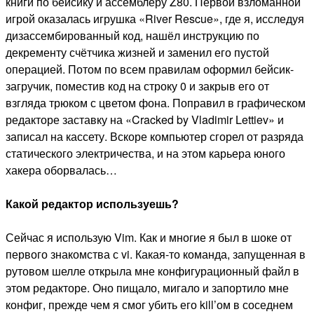
книги по бейсику и ассемблеру Z80. Первой взломанной
игрой оказалась игрушка «River Rescue», где я, исследуя
дизассембированный код, нашёл инструкцию по
декременту счётчика жизней и заменил его пустой
операцией. Потом по всем правилам оформил бейсик-
загручик, поместив код на строку 0 и закрыв его от
взгляда трюком с цветом фона. Поправил в графическом
редакторе заставку на «Cracked by Vladimir Lettiev» и
записал на кассету. Вскоре компьютер сгорел от разряда
статического электричества, и на этом карьера юного
хакера оборвалась…
Какой редактор используешь?
Сейчас я использую Vim. Как и многие я был в шоке от
первого знакомства с vi. Какая-то команда, запущенная в
рутовом шелле открыла мне конфигурационный файл в
этом редакторе. Оно пищало, мигало и запортило мне
конфиг, прежде чем я смог убить его kill’ом в соседнем