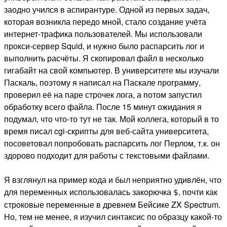
заодно учился в аспирантуре. Одной из первых задач,
которая возникла передо мной, стало создание учёта
интернет-трафика пользователей. Мы использовали
прокси-сервер Squid, и нужно было распарсить лог и
выполнить расчёты. Я скопировал файл в несколько
гигабайт на свой компьютер. В университете мы изучали
Паскаль, поэтому я написал на Паскале программу,
проверил её на паре строчек лога, а потом запустил
обработку всего файла. После 15 минут ожидания я
подумал, что что-то тут не так. Мой коллега, который в то
время писал cgi-скрипты для веб-сайта университета,
посоветовал попробовать распарсить лог Перлом, т.к. он
здорово подходит для работы с текстовыми файлами.
Я взглянул на пример кода и был неприятно удивлён, что
для переменных использовалась закорючка
, почти как
$
строковые переменные в древнем Бейсике ZX Spectrum.
Но, тем не менее, я изучил синтаксис по образцу какой-то